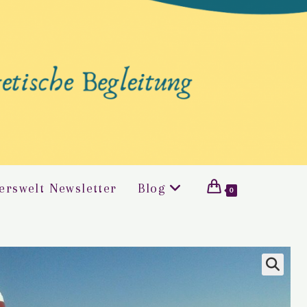
erswelt Newsletter
Blog
0
🔍