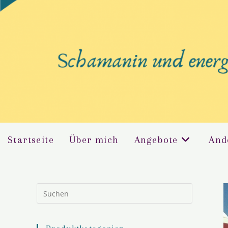
Startseite
Über mich
Angebote
And
Press
Escape
to
close
the