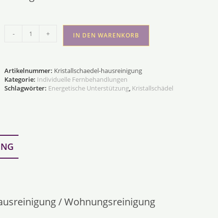
Kristallschädel
-
+
IN DEN WARENKORB
Hausreinigung
Menge
Artikelnummer:
Kristallschaedel-hausreinigung
Kategorie:
Individuelle Fernbehandlungen
Schlagwörter:
Energetische Unterstützung
,
Kristallschädel
UNG
 Hausreinigung / Wohnungsreinigung