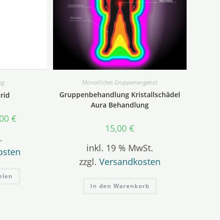
ng
Monatliches Gruppenangebot
Gruppenbehandlung Kristallschädel
rid
Aura Behandlung
,00
€
15,00
€
.
inkl. 19 % MwSt.
osten
zzgl.
Versandkosten
Dieses
hlen
Produkt
weist
In den Warenkorb
mehrere
Varianten
auf.
Die
Optionen