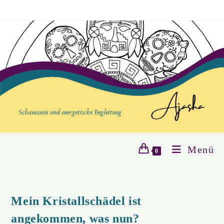
Zum
springen
Inhalt
springen
Menü
0
Mein Kristallschädel ist
angekommen, was nun?