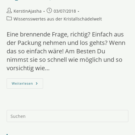
Beitrags-
Beitrag
KerstinAjasha
03/07/2018
Autor:
veröffentlicht:
Beitrags-
Wissensswertes aus der Kristallschädelwelt
Kategorie:
Eine brennende Frage, richtig? Einfach aus
der Packung nehmen und los gehts? Wenn
das so einfach wäre! Am Besten Du
nimmst sie so schnell wie möglich und so
vorsichtig wie…
Mein
Weiterlesen
Kristallschädel
Ist
Angekommen,
Was
Nun?
Pre
Es
to
clo