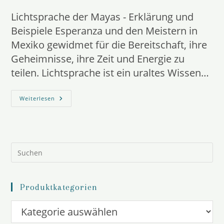
Kategorie:
Lichtsprache der Mayas - Erklärung und
Beispiele Esperanza und den Meistern in
Mexiko gewidmet für die Bereitschaft, ihre
Geheimnisse, ihre Zeit und Energie zu
teilen. Lichtsprache ist ein uraltes Wissen…
Lichtsprache
Weiterlesen
Grids
Erklärung
Und
Beispiele
Pre
Es
to
clo
the
Produktkategorien
sea
pan