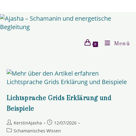
Zum
springen
Inhalt
springen
Menü
0
Lichtsprache Grids Erklärung und
Beispiele
Beitrags-
Beitrag
KerstinAjasha
12/07/2026
Autor:
veröffentlicht:
Beitrags-
Schamanisches Wissen