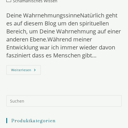
Beitrags-
Schamanisches Wissen
Kategorie:
Deine WahrnehmungssinneNatürlich geht
es auf diesem Blog um den spirituellen
Bereich, um Deine Wahrnehmung auf einer
anderen Ebene.Während meiner
Entwicklung war ich immer wieder davon
fasziniert dass es Menschen gibt…
Deine
Weiterlesen
Wahrnehmungssinne
Pre
Es
to
clo
the
Produktkategorien
sea