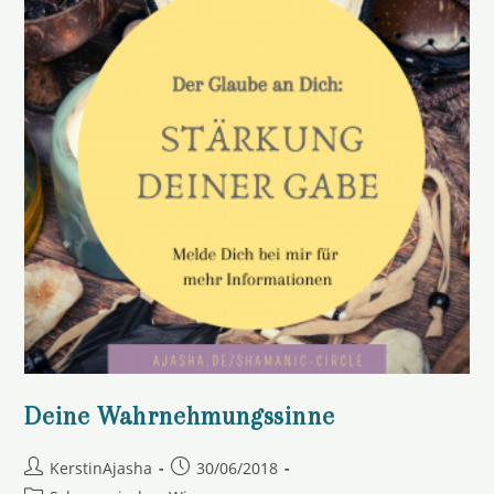
Deine Wahrnehmungssinne
Beitrags-
Beitrag
KerstinAjasha
30/06/2018
Autor:
veröffentlicht: