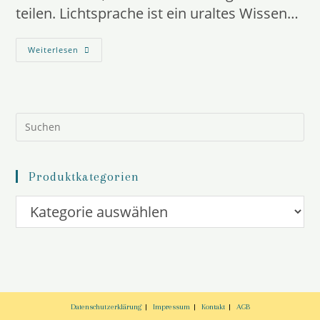
teilen. Lichtsprache ist ein uraltes Wissen…
Lichtsprache
Weiterlesen
Grids
Erklärung
Und
Beispiele
Pre
Es
to
clo
the
Produktkategorien
sea
pan
Datenschutzerklärung
Impressum
Kontakt
AGB