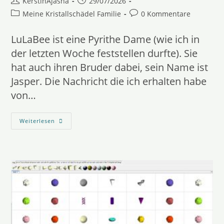
Beitrags-
Beitrag
KerstinAjasha
29/07/2026
Autor:
veröffentlicht:
Beitrags-
Beitrags-
Meine Kristallschädel Familie
0 Kommentare
Kategorie:
Kommentare:
LuLaBee ist eine Pyrithe Dame (wie ich in
der letzten Woche feststellen durfte). Sie
hat auch ihren Bruder dabei, sein Name ist
Jasper. Die Nachricht die ich erhalten habe
von…
LuLaBee
Weiterlesen