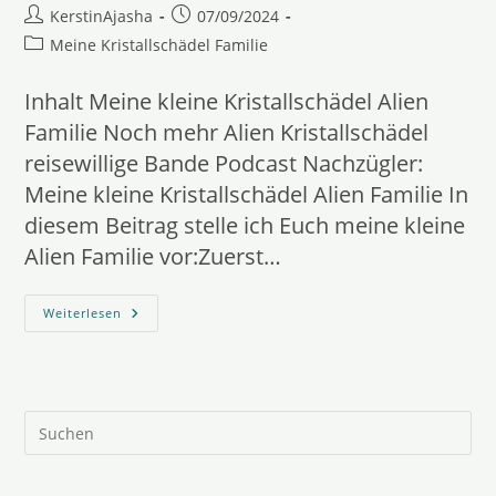
Beitrags-
Beitrag
KerstinAjasha
07/09/2024
Autor:
veröffentlicht:
Beitrags-
Meine Kristallschädel Familie
Kategorie:
Inhalt Meine kleine Kristallschädel Alien
Familie Noch mehr Alien Kristallschädel
reisewillige Bande Podcast Nachzügler:
Meine kleine Kristallschädel Alien Familie In
diesem Beitrag stelle ich Euch meine kleine
Alien Familie vor:Zuerst…
Alien
Weiterlesen
Familie
Pre
Es
to
clo