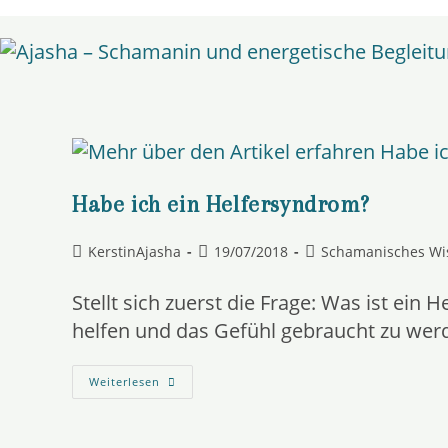
Zum
springen
Inhalt
springen
Habe ich ein Helfersyndrom?
Beitrags-
Beitrag
Beitrags-
KerstinAjasha
19/07/2018
Schamanisches Wi
Autor:
veröffentlicht:
Kategorie:
Stellt sich zuerst die Frage: Was ist ein 
helfen und das Gefühl gebraucht zu wer
Habe
Weiterlesen
Ich
Ein
Helfersyndrom?