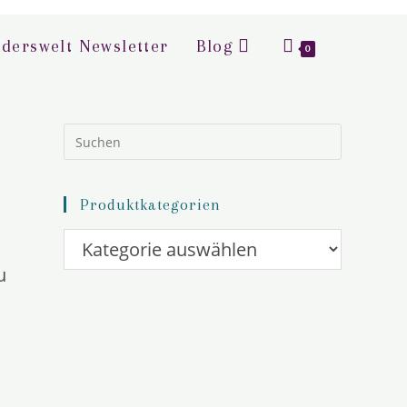
derswelt Newsletter
Blog
0
Press
Escape
to
close
the
Produktkategorien
search
panel.
u