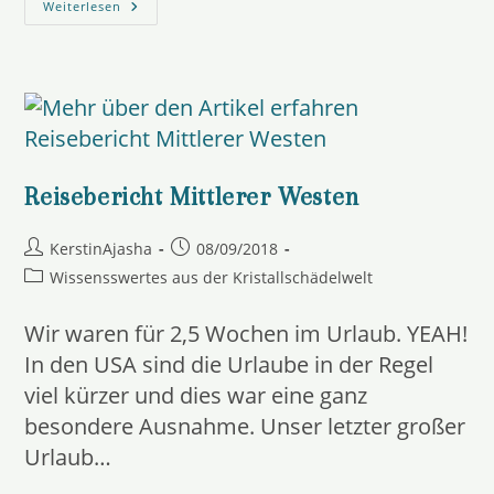
Anwendungstechniken
Weiterlesen
Mit
Den
Kristallschädeln
Reisebericht Mittlerer Westen
Beitrags-
Beitrag
KerstinAjasha
08/09/2018
Autor:
veröffentlicht:
Beitrags-
Wissensswertes aus der Kristallschädelwelt
Kategorie:
Wir waren für 2,5 Wochen im Urlaub. YEAH!
In den USA sind die Urlaube in der Regel
viel kürzer und dies war eine ganz
besondere Ausnahme. Unser letzter großer
Urlaub…